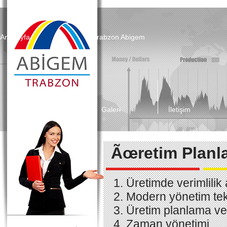
Anasayfa
Trabzon Abigem
Projeler
Galeri
İletişim
AVRUPA BÄ°RLÄ°ÄžÄ° KREDÄ°LERÄ° VE
HÄ°BELERÄ°
DÄ±ÅŸ Ticaret MÃ¼steÅŸarlÄ±ÄŸÄ± Hibe Destekleri
Ãœretim Planl
IPARD Hibeleri
KOSGEB Hibe Destekleri
TÃœBÄ°TAK Hibe Destekleri
Üretimde verimlilik 
TÃ¼rkiye Teknoloji GeliÅŸtirme VakfÄ±
Ulusal ve Yerel Destekler
Modern yönetim tek
UluslararasÄ± Destekler
Üretim planlama ve
Ekonomi BakanlÄ±ÄŸÄ± TeÅŸvik Hibe ve Destekleri
Zaman yönetimi